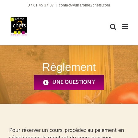
Passer
07 61 45 37 37
|
contact@unarome2chefs.com
au
contenu
Règlement
UNE QUESTION ?
Pour réserver un cours, procédez au paiement en