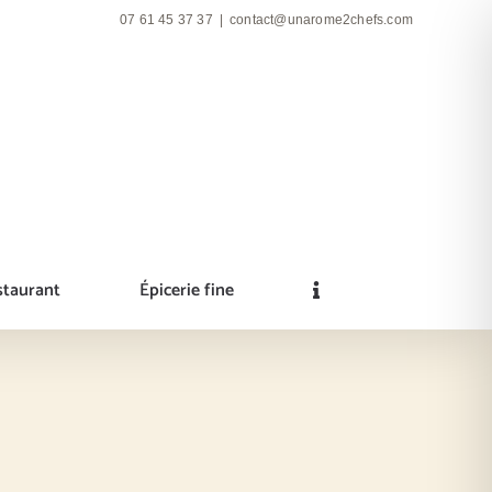
07 61 45 37 37
|
contact@unarome2chefs.com
staurant
Épicerie fine