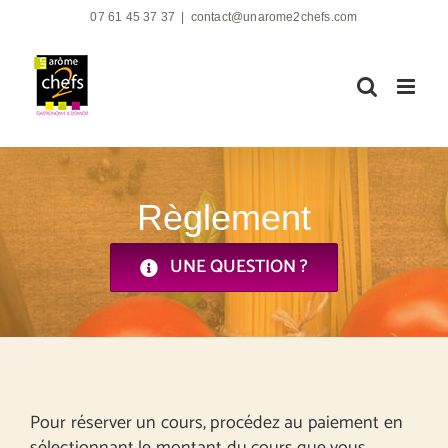
Passer
07 61 45 37 37
|
contact@unarome2chefs.com
au
contenu
Règlement
UNE QUESTION ?
Pour réserver un cours, procédez au paiement en