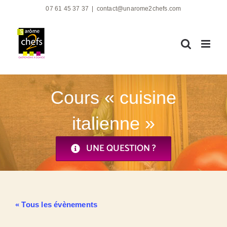
Passer
07 61 45 37 37
|
contact@unarome2chefs.com
au
contenu
Cours « cuisine
italienne »
UNE QUESTION ?
« Tous les évènements