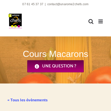
Passer
07 61 45 37 37
|
contact@unarome2chefs.com
au
contenu
Cours Macarons
UNE QUESTION ?
« Tous les évènements