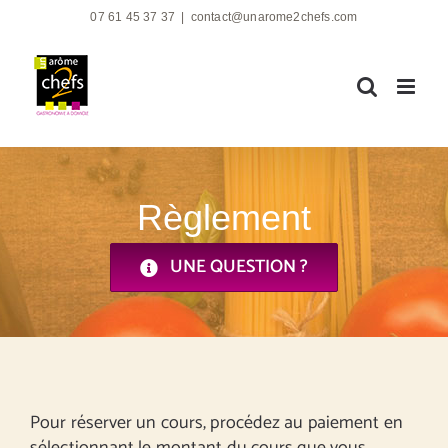
Passer
07 61 45 37 37
|
contact@unarome2chefs.com
au
contenu
Règlement
UNE QUESTION ?
Pour réserver un cours, procédez au paiement en