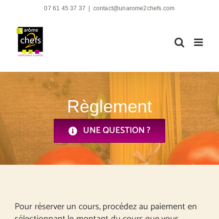
Passer
07 61 45 37 37
|
contact@unarome2chefs.com
au
contenu
Règlement
UNE QUESTION ?
Pour réserver un cours, procédez au paiement en