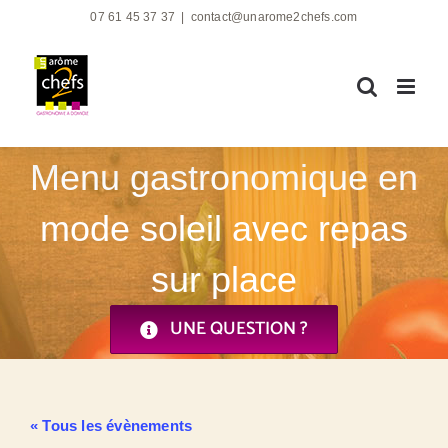
Passer
07 61 45 37 37
|
contact@unarome2chefs.com
au
contenu
Menu gastronomique en
mode soleil avec repas
sur place
UNE QUESTION ?
« Tous les évènements