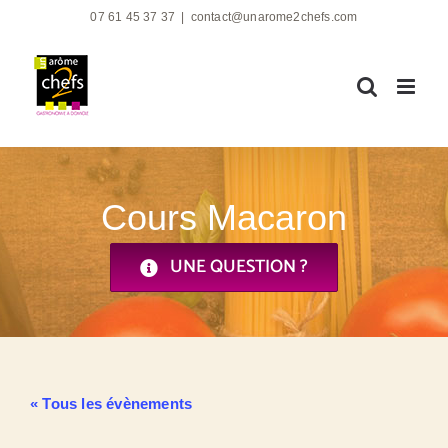
Passer
07 61 45 37 37
|
contact@unarome2chefs.com
au
contenu
Cours Macaron
UNE QUESTION ?
« Tous les évènements