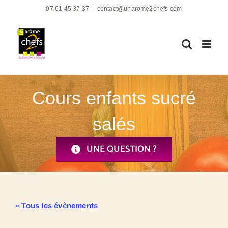
Passer
07 61 45 37 37
|
contact@unarome2chefs.com
au
contenu
Cours enfants sucré
salés
UNE QUESTION ?
« Tous les évènements