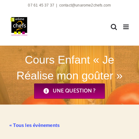
Passer
07 61 45 37 37
|
contact@unarome2chefs.com
au
contenu
Cours Enfant « Je
Réalise mon goûter »
UNE QUESTION ?
« Tous les évènements