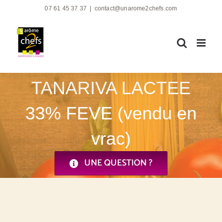
Passer
07 61 45 37 37
|
contact@unarome2chefs.com
au
contenu
TANARIVA LACTEE
33% FEVE (vendu en
vrac)
UNE QUESTION ?