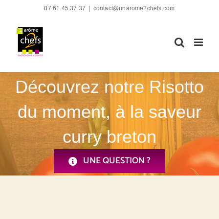
Passer
07 61 45 37 37
|
contact@unarome2chefs.com
au
contenu
Découvrez notre Risotto
du moment, à la saveur
curry breton
UNE QUESTION ?