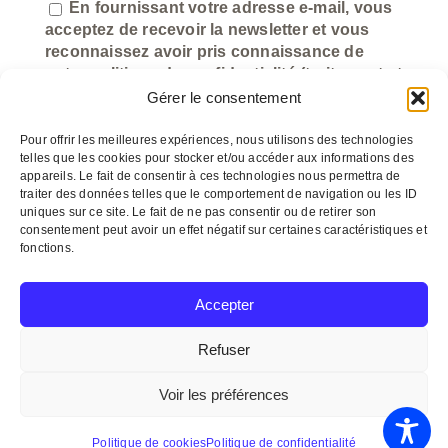
En fournissant votre adresse e-mail, vous
acceptez de recevoir la newsletter et vous
reconnaissez avoir pris connaissance de
notre politique de confidentialité (traitement et
utilisation des données).
Gérer le consentement
Pour offrir les meilleures expériences, nous utilisons des technologies
telles que les cookies pour stocker et/ou accéder aux informations des
appareils. Le fait de consentir à ces technologies nous permettra de
traiter des données telles que le comportement de navigation ou les ID
uniques sur ce site. Le fait de ne pas consentir ou de retirer son
consentement peut avoir un effet négatif sur certaines caractéristiques et
fonctions.
©
myeasycom.fr
Accepter
Refuser
© Copyright 2012 –
2026 Un arôme 2 chefs
Voir les préférences
CGV
Mentions légales
Politique de cookies
Politique de confidentialité