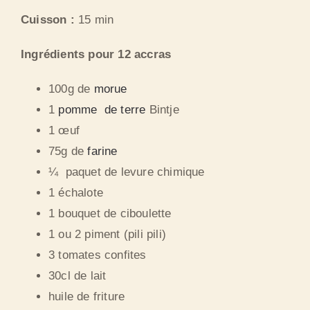
Cuisson :
15 min
Ingrédients pour 12 accras
100g de
morue
1
pomme de terre
Bintje
1 œuf
75g de
farine
¼ paquet de levure chimique
1 échalote
1 bouquet de ciboulette
1 ou 2 piment (pili pili)
3 tomates confites
30cl de lait
huile de friture