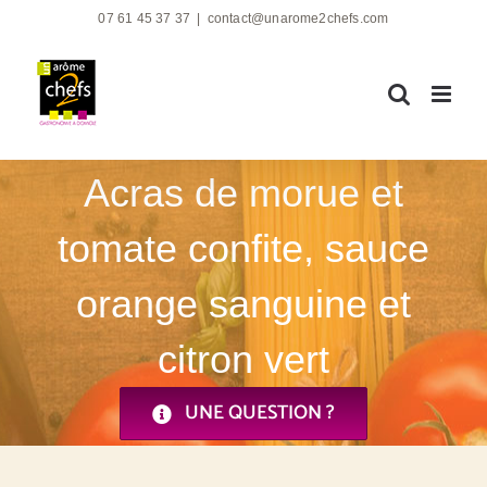
Passer
07 61 45 37 37
|
contact@unarome2chefs.com
au
contenu
Acras de morue et
tomate confite, sauce
orange sanguine et
citron vert
UNE QUESTION ?