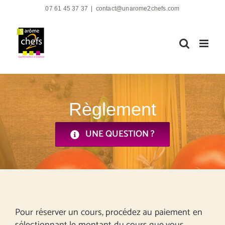
Passer
07 61 45 37 37
|
contact@unarome2chefs.com
au
contenu
Règlement
UNE QUESTION ?
Pour réserver un cours, procédez au paiement en