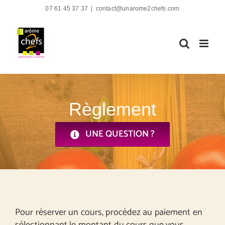
Passer
07 61 45 37 37
|
contact@unarome2chefs.com
au
contenu
Règlement
UNE QUESTION ?
Pour réserver un cours, procédez au paiement en