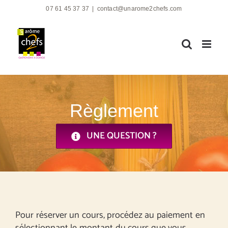
Passer
07 61 45 37 37
|
contact@unarome2chefs.com
au
contenu
Règlement
UNE QUESTION ?
Pour réserver un cours, procédez au paiement en