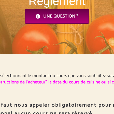
Règlement
UNE QUESTION ?
sélectionnant le montant du cours que vous souhaitez suiv
structions de l’acheteur” la date du cours de cuisine ou si 
 faut nous appeler obligatoirement pour 
appel aucun cours ne sera réservé.