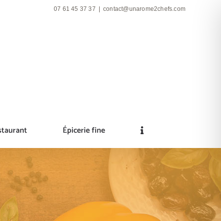
07 61 45 37 37
|
contact@unarome2chefs.com
staurant
Épicerie fine