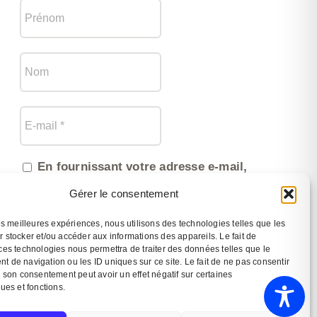
En fournissant votre adresse e-mail,
vous acceptez de recevoir la newsletter
Gérer le consentement
et vous reconnaissez avoir pris
connaissance de notre politique de
confidentialité (traitement et utilisation
les meilleures expériences, nous utilisons des technologies telles que les
des données).
 stocker et/ou accéder aux informations des appareils. Le fait de
ces technologies nous permettra de traiter des données telles que le
 de navigation ou les ID uniques sur ce site. Le fait de ne pas consentir
r son consentement peut avoir un effet négatif sur certaines
ques et fonctions.