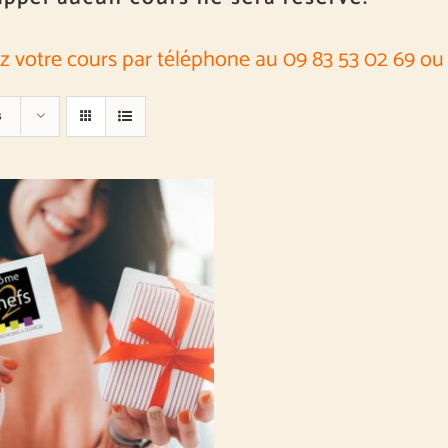
z votre cours par téléphone au 09 83 53 02 69 ou 
s
NT À DÉFINIR
/
DÉTAILS