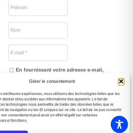
En fournissant votre adresse e-mail,
vous acceptez de recevoir la newsletter
Gérer le consentement
et vous reconnaissez avoir pris
connaissance de notre politique de
confidentialité (traitement et utilisation
les meilleures expériences, nous utilisons des technologies telles que les
des données).
 stocker et/ou accéder aux informations des appareils. Le fait de
ces technologies nous permettra de traiter des données telles que le
 de navigation ou les ID uniques sur ce site. Le fait de ne pas consentir
r son consentement peut avoir un effet négatif sur certaines
ques et fonctions.