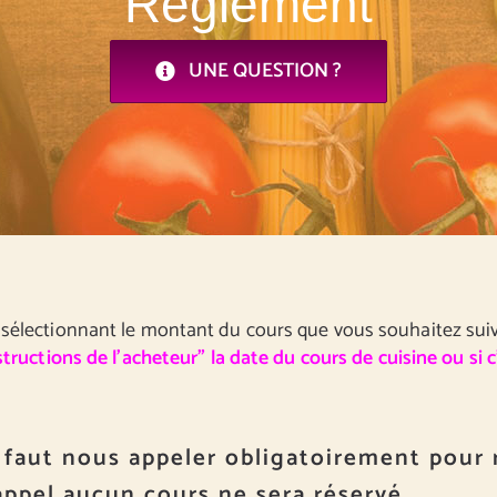
Règlement
UNE QUESTION ?
sélectionnant le montant du cours que vous souhaitez suiv
structions de l’acheteur” la date du cours de cuisine ou si 
 faut nous appeler obligatoirement pour 
appel aucun cours ne sera réservé.