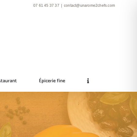
07 61 45 37 37
|
contact@unarome2chefs.com
staurant
Épicerie fine